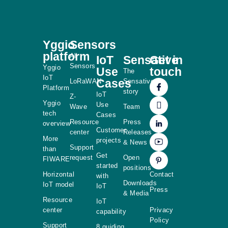
Yggio
Sensors
platform
All
IoT
Sensative
Get in
Sensors
Yggio
Use
touch
The
IoT
Cases
LoRaWAN
Sensative
Platform
story
IoT
Z-
Yggio
Use
Wave
Team
tech
Cases
Resource
Press
overview
Customer
center
Releases
More
projects
& News
Support
than
Get
request
Open
FIWARE
started
positions
Horizontal
Contact
with
Downloads
IoT model
IoT
Press
& Media
Resource
IoT
center
Privacy
capability
Policy
Support
8 guiding